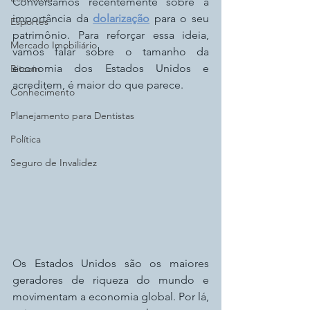
Conversamos recentemente sobre a 
importância da 
dolarização
 para o seu 
Esportes
patrimônio. Para reforçar essa ideia, 
Mercado Imobiliário
vamos falar sobre o tamanho da 
economia dos Estados Unidos e 
Bitcoin
acreditem, é maior do que parece.
Conhecimento
Planejamento para Dentistas
Política
Seguro de Invalidez
Os Estados Unidos são os maiores 
geradores de riqueza do mundo e 
movimentam a economia global. Por lá, 