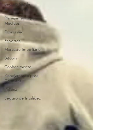
Seguro Saúde
Internacional
Planejamento para
Médicos
Economia
Esportes
Mercado Imobiliário
Bitcoin
Conhecimento
Planejamento para
Dentistas
Política
Seguro de Invalidez