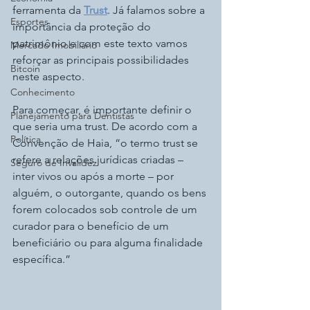
ferramenta da 
Trust
. Já falamos sobre a 
Esportes
importância da proteção do 
patrimônio e com este texto vamos 
Mercado Imobiliário
reforçar as principais possibilidades 
Bitcoin
neste aspecto.
Conhecimento
Para começar, é importante definir o 
Planejamento para Dentistas
que seria uma trust. De acordo com a 
Política
Convenção de Haia, “o termo trust se 
refere a relações jurídicas criadas – 
Seguro de Invalidez
inter vivos ou após a morte – por 
alguém, o outorgante, quando os bens 
forem colocados sob controle de um 
curador para o benefício de um 
beneficiário ou para alguma finalidade 
específica.” 