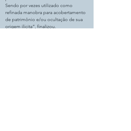
Sendo por vezes utilizado como 
refinada manobra para acobertamento 
de patrimônio e/ou ocultação de sua 
origem ilícita”, finalizou.
Sucessão Patrimonial
Ver tudo
Posts recentes