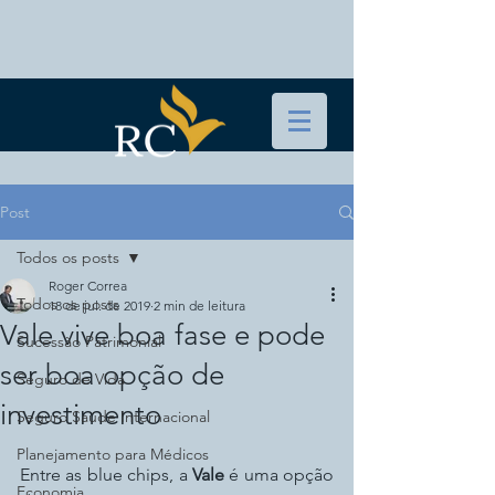
Post
Todos os posts
Roger Correa
Todos os posts
18 de jul. de 2019
2 min de leitura
Vale vive boa fase e pode
Sucessão Patrimonial
ser boa opção de
Seguro de Vida
investimento
Seguro Saúde Internacional
Planejamento para Médicos
Entre as blue chips, a 
Vale
 é uma opção 
Economia