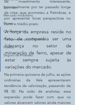
de investimento interessante, 
principalmente por ter passado longe 
Esportes
da crise que acometeu a Petrobras, e 
Mercado Imobiliário
por apresentar boas perspectivas no 
Bitcoin
curto e médio prazo.
A força da empresa reside no 
Conhecimento
fato da companhia ser uma 
Planejamento para Dentistas
liderança no setor de 
Política
mineração de ferro, apesar de 
Seguro de Invalidez
estar sempre sujeita às 
variações do mercado.
Na primeira quinzena de julho, as ações 
ordinárias da Vale apresentaram 
tendência de valorização, passando de 
R$ 50. Na visão de analistas, essa 
expansão pode fazer com que os 
valores alcancem valores ainda maiores 