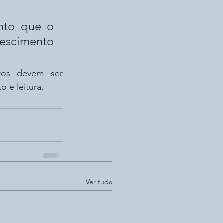
nto que o 
rescimento 
tos devem ser 
 e leitura.
Ver tudo