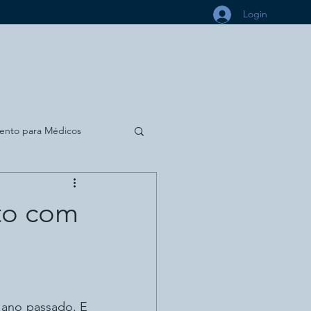
Login
CONTATO
CURSOS
ento para Médicos
ara Dentistas
Política
nto com
 ano passado. E 