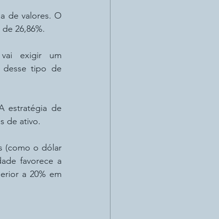
A primeira que surge no horizonte, até pelo desempenho recente, é a bolsa de valores. O 
 de 26,86%.
ai exigir um 
desse tipo de 
 estratégia de 
s de ativo.
s (como o dólar 
dade favorece a 
erior a 20% em 