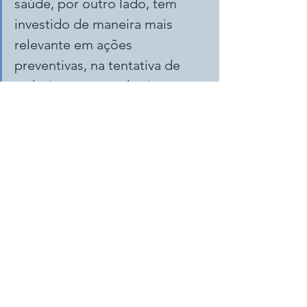
saúde, por outro lado, tem 
investido de maneira mais 
relevante em ações 
preventivas, na tentativa de 
reduzir os custos do sistema. 
 Nesse grau de complexidade, é 
importante analisar outras 
possibilidades. Se você deseja 
entender melhor o que fazer no 
exterior, entre em contato comigo:  
https://www.rogercorrea.com.br/contat
o
Seguro Saúde Internacional