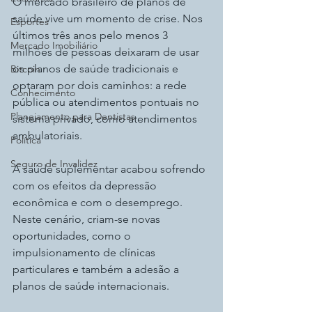
O mercado brasileiro de planos de 
saúde vive um momento de crise. Nos 
Esportes
últimos três anos pelo menos 3 
Mercado Imobiliário
milhões de pessoas deixaram de usar 
os planos de saúde tradicionais e 
Bitcoin
optaram por dois caminhos: a rede 
Conhecimento
pública ou atendimentos pontuais no 
Planejamento para Dentistas
sistema privado, como atendimentos 
ambulatoriais.
Política
Seguro de Invalidez
A saúde suplementar acabou sofrendo 
com os efeitos da depressão 
econômica e com o desemprego. 
Neste cenário, criam-se novas 
oportunidades, como o 
impulsionamento de clínicas 
particulares e também a adesão a 
planos de saúde internacionais.