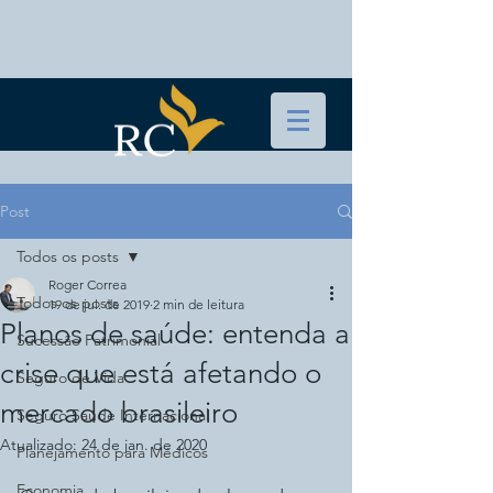
Post
Todos os posts
Roger Correa
Todos os posts
19 de jul. de 2019
2 min de leitura
Planos de saúde: entenda a
Sucessão Patrimonial
crise que está afetando o
Seguro de Vida
mercado brasileiro
Seguro Saúde Internacional
Atualizado:
24 de jan. de 2020
Planejamento para Médicos
Economia