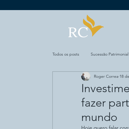
Todos os posts
Sucessão Patrimonial
Roger Correa
18 d
Economia
Esportes
Merc
Investime
fazer pa
Seguro de Invalidez
mundo
Hoje quero falar co