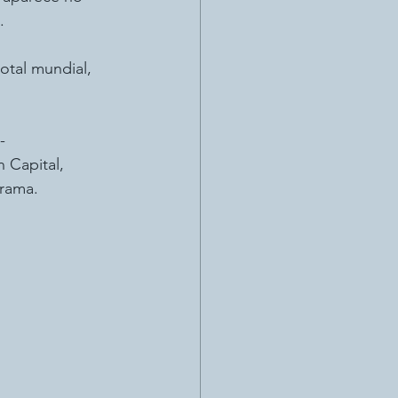
.
tal mundial, 
-
Capital, 
orama.