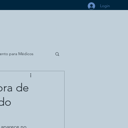
Login
CONTATO
CURSOS
ento para Médicos
ara Dentistas
Política
ora de
 do
 aparece no 