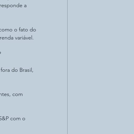
rresponde a 
como o fato do 
enda variável.
?
fora do Brasil, 
ntes, com 
 S&P com o 