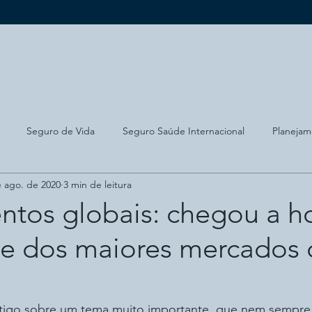
HOME
SOBRE
SOLUÇÕES
Seguro de Vida
Seguro Saúde Internacional
Planejam
e ago. de 2020
3 min de leitura
ado Imobiliário
Bitcoin
Conhecimento
Planejamento p
ntos globais: chegou a h
rte dos maiores mercados
ntigo sobre um tema muito importante, que nem sempre