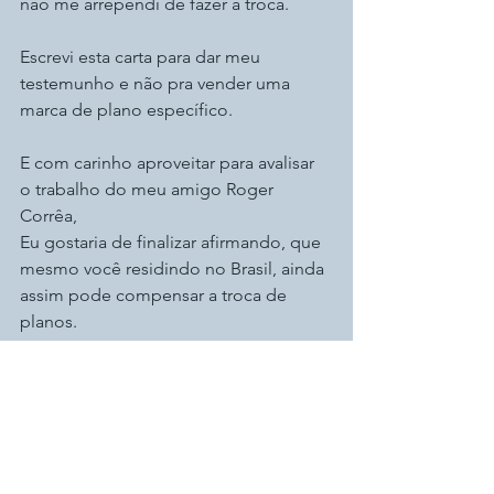
não me arrependi de fazer a troca.
Escrevi esta carta para dar meu 
testemunho e não pra vender uma 
marca de plano específico.
E com carinho aproveitar para avalisar 
o trabalho do meu amigo Roger 
Corrêa,
Eu gostaria de finalizar afirmando, que 
mesmo você residindo no Brasil, ainda 
assim pode compensar a troca de 
planos.
Agora se você mora no exterior e não 
tem…você deveria migrar 
imediatamente!
Seguro Saúde Internacional