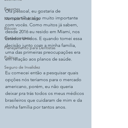
Esportes
Olá pessoal, eu gostaria de 
compartilhar algo muito importante 
Mercado Imobiliário
com vocês. Como muitos já sabem, 
Bitcoin
desde 2016 eu resido em Miami, nos 
Conhecimento
Estados Unidos. E quando tomei essa 
decisão junto com a minha familia, 
Planejamento para Dentistas
uma das primeiras preocupações era 
Política
em relação aos planos de saúde.
Seguro de Invalidez
Eu comecei então a pesquisar quais 
opções nós teríamos para o mercado 
americano, porém, eu não queria 
deixar pra trás todos os meus médicos 
brasileiros que cuidaram de mim e da 
minha família por tantos anos.