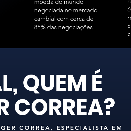
r
moeda do mundo
6
negociada no mercado
r
cambial com cerca de
c
85% das negociações
c
L, QUEM É
R CORREA?
GER CORREA, ESPECIALISTA EM