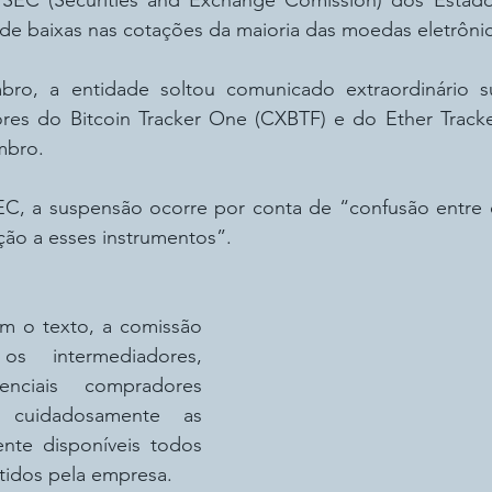
 SEC (Securities and Exchange Comission) dos Estad
a de baixas nas cotações da maioria das moedas eletrônic
ro, a entidade soltou comunicado extraordinário s
res do Bitcoin Tracker One (CXBTF) e do Ether Track
mbro. 
, a suspensão ocorre por conta de “confusão entre os
ão a esses instrumentos”.
m o texto, a comissão 
 intermediadores, 
nciais compradores 
 cuidadosamente as 
nte disponíveis todos 
idos pela empresa.