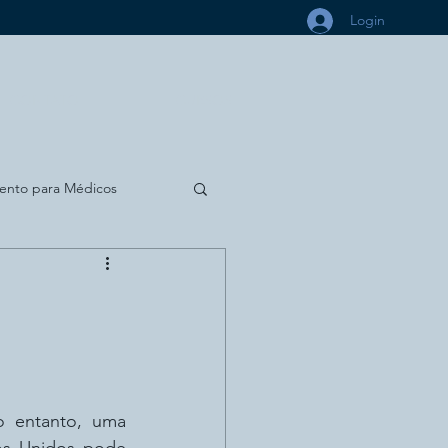
Login
CONTATO
CURSOS
ento para Médicos
ara Dentistas
Política
o entanto, uma 