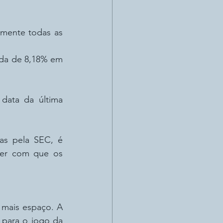
mente todas as 
da de 8,18% em 
ata da última 
as pela SEC, é 
zer com que os 
mais espaço. A 
para o jogo da 