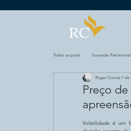
Todos os posts
Sucessão Patrimonial
Roger Correa
1 de 
Economia
Esportes
Merc
Preço de 
apreensã
Seguro de Invalidez
Volatilidade é um 