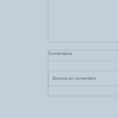
Comentários
Escreva um comentário
Volatilidade das
criptomoedas se mantém
durante a pandemia