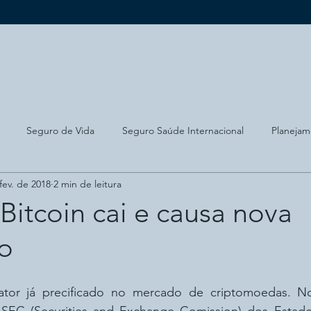
HOME
SOBRE
SOLUÇÕES
Seguro de Vida
Seguro Saúde Internacional
Planejam
fev. de 2018
2 min de leitura
ado Imobiliário
Bitcoin
Conhecimento
Planejamento p
Bitcoin cai e causa nova
o
fator já precificado no mercado de criptomoedas. N