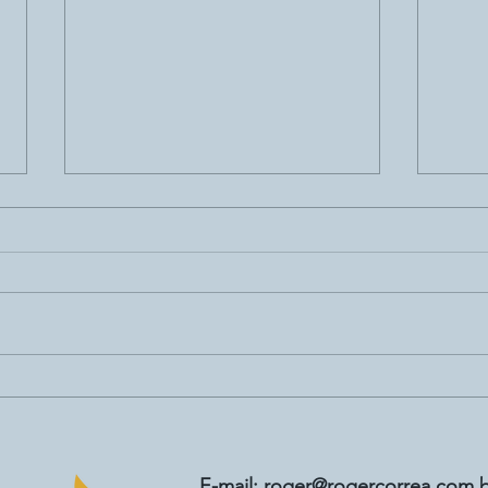
Bitcoin: crescimento chama a
Crip
atenção mas exige cautela
você
“fam
E-mail:
roger@rogercorrea.com
.b