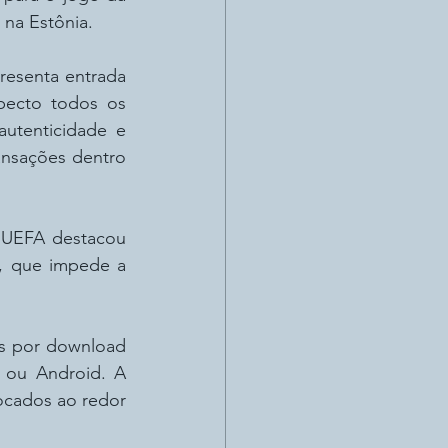
 na Estônia.
esenta entrada 
pecto todos os 
utenticidade e 
nsações dentro 
 UEFA destacou 
, que impede a 
os por download 
 ou Android. A 
ocados ao redor 