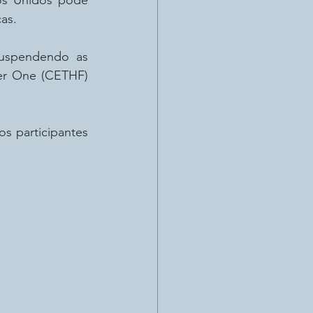
os Unidos pode 
as.
uspendendo as 
er One (CETHF) 
 participantes 