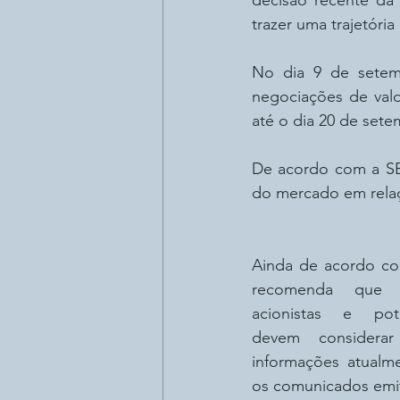
decisão recente da
trazer uma trajetóri
No dia 9 de setemb
negociações de valo
até o dia 20 de sete
De acordo com a SEC
do mercado em relaç
Ainda de acordo co
recomenda que os
acionistas e pote
devem considerar
informações atualme
os comunicados emit