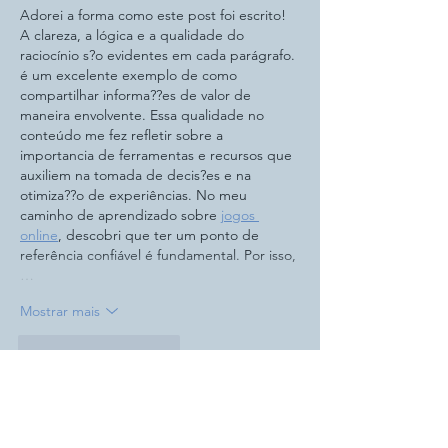
Adorei a forma como este post foi escrito! 
A clareza, a lógica e a qualidade do 
raciocínio s?o evidentes em cada parágrafo. 
é um excelente exemplo de como 
compartilhar informa??es de valor de 
maneira envolvente. Essa qualidade no 
conteúdo me fez refletir sobre a 
importancia de ferramentas e recursos que 
auxiliem na tomada de decis?es e na 
otimiza??o de experiências. No meu 
caminho de aprendizado sobre 
jogos 
online
, descobri que ter um ponto de 
referência confiável é fundamental. Por isso,
…
Mostrar mais
Curtir
Responder
yuanliu kind
27 de set. de 2025