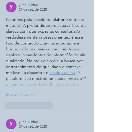
yuanliu kind
27 de set. de 2025
Parabéns pela excelente elabora??o deste 
material. A profundidade da sua análise e a 
clareza com que exp?e os conceitos s?o 
verdadeiramente impressionantes. é esse 
tipo de conteúdo que nos impulsiona a 
buscar cada vez mais conhecimento e a 
explorar novas fontes de informa??o de alta 
qualidade. No meu dia a dia, a busca por 
entretenimento de qualidade e confiável 
me levou a descobrir o 
cassino online
. A 
plataforma se mostrou uma excelente op??
o, com uma variedade de jogos e um…
Mostrar mais
Curtir
Responder
yuanliu kind
27 de set. de 2025