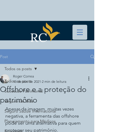
Post
Todos os posts
Roger Correa
Todos os posts
15 de abr. de 2021
2 min de leitura
Offshore e a proteção do
Sucessão Patrimonial
patrimônio
Seguro de Vida
Apesar da imagem, muitas vezes 
Seguro Saúde Internacional
negativa, a ferramenta das offshore 
Planejamento para Médicos
pode ser uma alternativa para quem 
proteger seu patrimônio.
Economia